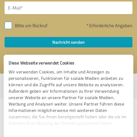
Bitte um Rückruf
* Erforderliche Angaben
Nachricht senden
Ich stimme den
Datenschutzbestimmungen
zu.
Diese Webseite verwendet Cookies
Wir verwenden Cookies, um Inhalte und Anzeigen zu
personalisieren, Funktionen für soziale Medien anbieten zu
Profil aktiv seit 25.01.2024 |
Letzte Aktualisierung: 20.05.2026
|
Profil
können und die Zugriffe auf unsere Website zu analysieren.
melden
Außerdem geben wir Informationen zu Ihrer Verwendung
unserer Website an unsere Partner für soziale Medien,
Werbung und Analysen weiter. Unsere Partner führen diese
Erfahrungen zu weiteren
Informationen möglicherweise mit weiteren Daten
zusammen, die Sie ihnen bereitgestellt haben oder die sie im
Anbietern aus dem Bereich
Rahmen Ihrer Nutzung der Dienste gesammelt haben.
Rechtsdienstleistungen
Einwilligungsauswahl
Impressum
|
Datenschutzbestimmungen