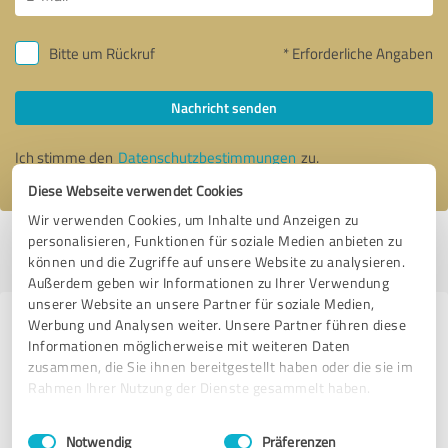
Bitte um Rückruf
* Erforderliche Angaben
Nachricht senden
Ich stimme den
Datenschutzbestimmungen
zu.
Diese Webseite verwendet Cookies
Wir verwenden Cookies, um Inhalte und Anzeigen zu
personalisieren, Funktionen für soziale Medien anbieten zu
Profil aktiv seit 28.12.2016 |
Letzte Aktualisierung: 04.08.2026
|
Profil
können und die Zugriffe auf unsere Website zu analysieren.
melden
Außerdem geben wir Informationen zu Ihrer Verwendung
unserer Website an unsere Partner für soziale Medien,
Werbung und Analysen weiter. Unsere Partner führen diese
Erfahrungen zu weiteren
Informationen möglicherweise mit weiteren Daten
Anbietern aus dem Bereich
zusammen, die Sie ihnen bereitgestellt haben oder die sie im
Gastronomie
Rahmen Ihrer Nutzung der Dienste gesammelt haben.
Einwilligungsauswahl
Impressum
|
Datenschutzbestimmungen
Events by Vineria GmbH
Notwendig
Präferenzen