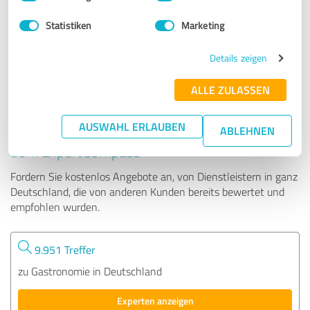
Statistiken
Marketing
4.269 Bewertungen
4.53
Details zeigen
von
5
ALLE ZULASSEN
AUSWAHL ERLAUBEN
Tipp: Die passenden Experten finden - mit
ABLEHNEN
dem ExpertCompass
Fordern Sie kostenlos Angebote an, von Dienstleistern in ganz
Deutschland, die von anderen Kunden bereits bewertet und
empfohlen wurden.
9.951 Treffer
zu Gastronomie in Deutschland
Experten anzeigen