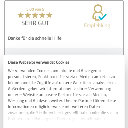
5,00 von 5
SEHR GUT
Empfehlung
Danke für die schnelle Hilfe
Erfahrungsbericht & Bewertung zu:
Diese Webseite verwendet Cookies
DJ Vermittlung über Roland Firnkes DJ
Wir verwenden Cookies, um Inhalte und Anzeigen zu
personalisieren, Funktionen für soziale Medien anbieten zu
26.11.2024
Anonym
können und die Zugriffe auf unsere Website zu analysieren.
Außerdem geben wir Informationen zu Ihrer Verwendung
unserer Website an unsere Partner für soziale Medien,
5,00 von 5
Werbung und Analysen weiter. Unsere Partner führen diese
Informationen möglicherweise mit weiteren Daten
SEHR GUT
Empfehlung
zusammen, die Sie ihnen bereitgestellt haben oder die sie im
Rahmen Ihrer Nutzung der Dienste gesammelt haben.
Roland Firnkes ist ein super DJ, geht auf alle