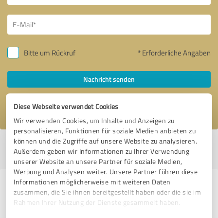
Bitte um Rückruf
* Erforderliche Angaben
Nachricht senden
Ich stimme den
Datenschutzbestimmungen
zu.
Diese Webseite verwendet Cookies
Wir verwenden Cookies, um Inhalte und Anzeigen zu
personalisieren, Funktionen für soziale Medien anbieten zu
können und die Zugriffe auf unsere Website zu analysieren.
Profil aktiv seit 11.11.2019 |
Letzte Aktualisierung: 30.05.2026
|
Profil
Außerdem geben wir Informationen zu Ihrer Verwendung
melden
unserer Website an unsere Partner für soziale Medien,
Werbung und Analysen weiter. Unsere Partner führen diese
Informationen möglicherweise mit weiteren Daten
Erfahrungen zu weiteren
zusammen, die Sie ihnen bereitgestellt haben oder die sie im
Anbietern aus dem Bereich
Rahmen Ihrer Nutzung der Dienste gesammelt haben.
Coaching