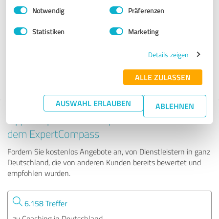
Einwilligungsauswahl
Impressum
|
Datenschutzbestimmungen
Notwendig
Präferenzen
Heléne Rhodin-Shillingford Coaching & Consulting
Statistiken
Marketing
50 Bewertungen
Details zeigen
ALLE ZULASSEN
AUSWAHL ERLAUBEN
ABLEHNEN
Tipp: Die passenden Experten finden - mit
dem ExpertCompass
Fordern Sie kostenlos Angebote an, von Dienstleistern in ganz
Deutschland, die von anderen Kunden bereits bewertet und
empfohlen wurden.
6.158 Treffer
zu Coaching in Deutschland