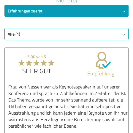
Monate)
5,00 von 5
Erfahrungen zuerst
SEHR GUT
Empfehlung
Qualität
Alle (1)
Nutzen
Leistungen
5,00 von 5
Bewertung anzeigen
SEHR GUT
Empfehlung
Frau von Nessen war als Keynotespeakerin auf unserer
Konferenz und sprach zu Wohlbefinden im Zeitalter der KI.
Das Thema wurde von Ihr sehr spannend aufbereitet, die
TN haben gespannt gelauscht. Sie hat eine sehr positive
Ausstrahlung und ich kann jedem eine Keynote von ihr nur
wärmstens ans Herz legen: eine Bereicherung sowohl auf
persönlicher wie fachlicher Ebene.