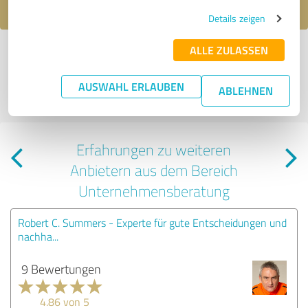
Details zeigen
ALLE ZULASSEN
*
Alle Bewertungen und Erfahrungen zu Sabrina von Nessen sind subjektive
Meinungen der Verfasser | Für den Inhalt der Seite ist der Profilinhaber
verantwortlich
| Es werden nur die vom Profilinhaber veröffentlichten
AUSWAHL ERLAUBEN
ABLEHNEN
Bewertungen der letzten 24 Monate angezeigt | Profil aktiv seit
14.10.2019 |
Letzte Aktualisierung: 04.03.2026
|
Profil melden
Erfahrungen zu weiteren
Anbietern aus dem Bereich
Unternehmensberatung
Robert C. Summers - Experte für gute Entscheidungen und
nachha...
9 Bewertungen
4.86 von 5