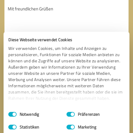
Diese Webseite verwendet Cookies
Wir verwenden Cookies, um Inhalte und Anzeigen zu
personalisieren, Funktionen für soziale Medien anbieten zu
können und die Zugriffe auf unsere Website zu analysieren.
Außerdem geben wir Informationen zu Ihrer Verwendung
unserer Website an unsere Partner für soziale Medien,
Werbung und Analysen weiter. Unsere Partner führen diese
Informationen möglicherweise mit weiteren Daten
zusammen, die Sie ihnen bereitgestellt haben oder die sie im
Rahmen Ihrer Nutzung der Dienste gesammelt haben.
Bitte um Rückruf
* Erforderliche Angaben
Einwilligungsauswahl
Impressum
|
Datenschutzbestimmungen
Notwendig
Präferenzen
Nachricht senden
Statistiken
Marketing
Ich stimme den
Datenschutzbestimmungen
zu.