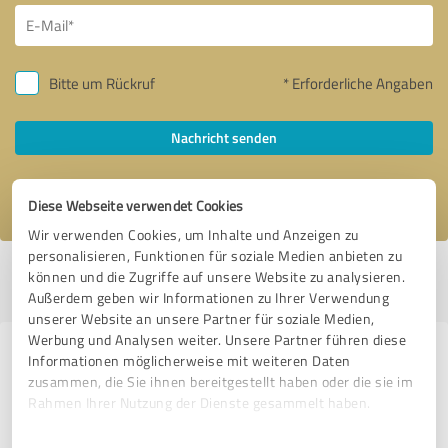
Bitte um Rückruf
* Erforderliche Angaben
Nachricht senden
Ich stimme den
Datenschutzbestimmungen
zu.
Diese Webseite verwendet Cookies
Wir verwenden Cookies, um Inhalte und Anzeigen zu
personalisieren, Funktionen für soziale Medien anbieten zu
Profil aktiv seit 28.06.2021 |
Letzte Aktualisierung: 28.06.2021
|
Profil
können und die Zugriffe auf unsere Website zu analysieren.
melden
Außerdem geben wir Informationen zu Ihrer Verwendung
unserer Website an unsere Partner für soziale Medien,
Werbung und Analysen weiter. Unsere Partner führen diese
Erfahrungen zu weiteren
Informationen möglicherweise mit weiteren Daten
zusammen, die Sie ihnen bereitgestellt haben oder die sie im
Anbietern aus dem Bereich
Rahmen Ihrer Nutzung der Dienste gesammelt haben.
Versicherungsdienstleistungen
Einwilligungsauswahl
Impressum
|
Datenschutzbestimmungen