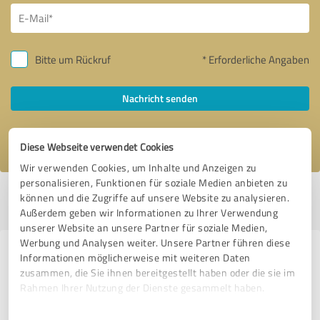
Bitte um Rückruf
* Erforderliche Angaben
Nachricht senden
Ich stimme den
Datenschutzbestimmungen
zu.
Diese Webseite verwendet Cookies
Wir verwenden Cookies, um Inhalte und Anzeigen zu
personalisieren, Funktionen für soziale Medien anbieten zu
Profil aktiv seit 23.01.2023 |
Letzte Aktualisierung: 20.07.2026
|
Profil
können und die Zugriffe auf unsere Website zu analysieren.
melden
Außerdem geben wir Informationen zu Ihrer Verwendung
unserer Website an unsere Partner für soziale Medien,
Werbung und Analysen weiter. Unsere Partner führen diese
Erfahrungen zu weiteren
Informationen möglicherweise mit weiteren Daten
zusammen, die Sie ihnen bereitgestellt haben oder die sie im
Anbietern aus dem Bereich Online
Rahmen Ihrer Nutzung der Dienste gesammelt haben.
Marketing
Einwilligungsauswahl
Impressum
|
Datenschutzbestimmungen