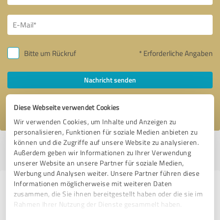
Bitte um Rückruf
* Erforderliche Angaben
Nachricht senden
Ich stimme den
Datenschutzbestimmungen
zu.
Diese Webseite verwendet Cookies
Wir verwenden Cookies, um Inhalte und Anzeigen zu
personalisieren, Funktionen für soziale Medien anbieten zu
können und die Zugriffe auf unsere Website zu analysieren.
Profil aktiv seit 15.10.2020 |
Letzte Aktualisierung: 05.08.2026
|
Profil
Außerdem geben wir Informationen zu Ihrer Verwendung
melden
unserer Website an unsere Partner für soziale Medien,
Werbung und Analysen weiter. Unsere Partner führen diese
Informationen möglicherweise mit weiteren Daten
Erfahrungen zu weiteren
zusammen, die Sie ihnen bereitgestellt haben oder die sie im
Anbietern aus dem Bereich
Rahmen Ihrer Nutzung der Dienste gesammelt haben.
Dienstleistungen