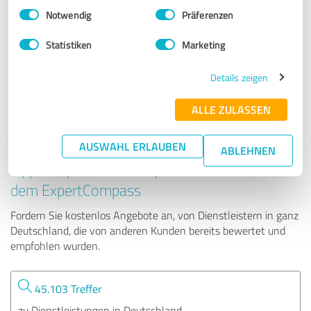
Einwilligungsauswahl
Impressum
|
Datenschutzbestimmungen
Notwendig
Präferenzen
Provinzial Müller & Pees
Statistiken
Marketing
145 Bewertungen
Details zeigen
ALLE ZULASSEN
AUSWAHL ERLAUBEN
ABLEHNEN
Tipp: Die passenden Experten finden - mit
dem ExpertCompass
Fordern Sie kostenlos Angebote an, von Dienstleistern in ganz
Deutschland, die von anderen Kunden bereits bewertet und
empfohlen wurden.
45.103 Treffer
zu Dienstleistungen in Deutschland