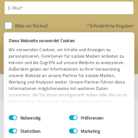
Bitte um Rückruf
* Erforderliche Angaben
Diese Webseite verwendet Cookies
Nachricht senden
Wir verwenden Cookies, um Inhalte und Anzeigen zu
personalisieren, Funktionen für soziale Medien anbieten zu
Ich stimme den
Datenschutzbestimmungen
zu.
können und die Zugriffe auf unsere Website zu analysieren.
Außerdem geben wir Informationen zu Ihrer Verwendung
unserer Website an unsere Partner für soziale Medien,
Werbung und Analysen weiter. Unsere Partner führen diese
Profil aktiv seit 22.05.2019 |
Letzte Aktualisierung: 22.05.2019
|
Profil
Informationen möglicherweise mit weiteren Daten
melden
zusammen, die Sie ihnen bereitgestellt haben oder die sie im
Rahmen Ihrer Nutzung der Dienste gesammelt haben.
Erfahrungen zu weiteren
Einwilligungsauswahl
Impressum
|
Datenschutzbestimmungen
Notwendig
Präferenzen
Anbietern aus dem Bereich
Dienstleistungen
Statistiken
Marketing