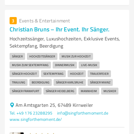
3
Events & Entertainment
Christian Bruns – Ihr Event. Ihr Sänger.
Hochzeitssänger, Luxushochzeiten, Exklusive Events,
Sektempfang, Beerdigung
SÄNGER
HOCHZEITSSÄNGER
MUSIK ZUR HOCHZEIT
MUSIK ZUM SEKTEMPFANG
DINNERMUSIK
LIVE-MUSIK
SÄNGER HOCHZEIT
SEKTEMPFANG
HOCHZEIT
TRAUERFEIER
TRAUUNG
BEERDIGUNG
SÄNGER KARLSRUHE
SÄNGER MAINZ
SÄNGER FRANKFURT
SÄNGER HEIDELBERG
MANNHEIM
MUSIKER
Am Amtsgarten 25, 67489 Kirrweiler
Tel. +49 176 23288295
info@singforthemoment.de
www.singforthemoment.de/