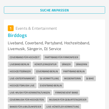
SUCHE ANPASSEN
1
Events & Entertainment
Birddogs
Liveband, Coverband, Partyband, Hochzeitsband,
Livemusik, Sängerin, DJ Service
COVERBAND FÜR HOCHZEIT
PARTYBAND FÜR FIRMENFEIER
LIVEBAND BERLIN
KÜNSTLERAGENTUR
SÄNGER
SÄNGERIN
HOCHZEITSSÄNGER
COVERBAND BERLIN
PARTYBAND BERLIN
LIVE-ENTERTAINMENT
DJ-VERMITTLUNG
MODERATORIN
DJ BIKE
HOCHZEITSMUSIK LIVE
EVENTBAND BERLIN
LIVE-MUSIK FÜR VERANSTALTUNGEN
FIRMENEVENT BAND
COVERMUSIK FÜR HOCHZEITEN
MUSIKER FÜR GEBURTSTAGSFEIER
BANDS FÜR JUBILÄUMSFEIER
LIVE-KÜNSTLER VERMIETUNG