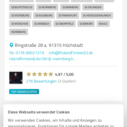
GEBURTSTAGS DJ
DJ NÜRNBERG
DJ BAMBERG
DJ ERLANGEN
DJ WÜRZBURG
DJ AUGSBURG
DJ FRANKFURT
DJ HERZOGENAURACH
DJ MÜNCHEN
DJ ANSBACH
DJ OBERPFALZ
DJ BAYERN
90402
NÜRNBERG
Ringstraße 28 a, 91315 Höchstadt
Tel. 0176 60021310
info@RolandFirnkesDJ.de
rolandfirnkesdj.de/26/dj-nuernberg.html
4,97 / 5,00
276
Bewertungen
(3 Quellen)
TOP-DIENSTLEISTER
Diese Webseite verwendet Cookies
Wir verwenden Cookies, um Inhalte und Anzeigen zu
personalisieren, Funktionen für soziale Medien anbieten zu