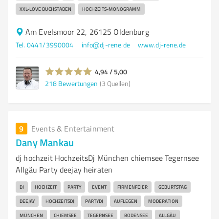
XXL-LOVE BUCHSTABEN
HOCHZEITS-MONOGRAMM
Am Evelsmoor 22, 26125 Oldenburg
Tel. 0441/3990004
info@dj-rene.de
www.dj-rene.de
4,94 / 5,00
218
Bewertungen
(3 Quellen)
9
Events & Entertainment
Dany Mankau
dj hochzeit HochzeitsDj München chiemsee Tegernsee
Allgäu Party deejay heiraten
DJ
HOCHZEIT
PARTY
EVENT
FIRMENFEIER
GEBURTSTAG
DEEJAY
HOCHZEITSDJ
PARTYDJ
AUFLEGEN
MODERATION
MÜNCHEN
CHIEMSEE
TEGERNSEE
BODENSEE
ALLGÄU