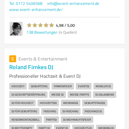
Tel. 0172 5406568
info@event-enhancement.de
www.event-enhancement.de/
4,98 / 5,00
138
Bewertungen
(4 Quellen)
5
Events & Entertainment
Roland Firnkes DJ
Professioneller Hochzeit & Event DJ
HOCHZEIT
GEBURTSTAG
FIRMENFEIER
EVENTDJ
MOBILER DJ
DJ GESCHÄFTSERÖFFNUNG
MESSE DJ
MESSE PARTYS
DJ GALAABEND
DJ FÜR HOCHZEIT
HOCHZEITSDJ
WEDDINGDJ
GEBURTSTAGSDJ
DJ FÜR GEBURTSTAG
FASCHING
DJ FASCHING
FASCHINGS DJ
ROSENMONTAGSBALL
PARTYDJ
DJ WEIHNACHTSFEIER
DJ MOTTOPARTY
PARTY DJ
EVENT DJ
HOCHZEITS DJ
WEDDING DJ