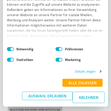
können und die Zugriffe auf unsere Website zu analysieren.
Außerdem geben wir Informationen zu Ihrer Verwendung
unserer Website an unsere Partner für soziale Medien,
Werbung und Analysen weiter. Unsere Partner führen diese
Informationen möglicherweise mit weiteren Daten
Sie möchten auch hier gelistet werden?
zusammen, die Sie ihnen bereitgestellt haben oder die sie im
Rahmen Ihrer Nutzung der Dienste gesammelt haben.
Registrieren Sie sich jetzt und werden Sie ein von
Kunden empfohlener ProvenExpert!
Einwilligungsauswahl
Impressum
|
Datenschutzbestimmungen
Notwendig
Präferenzen
Statistiken
Marketing
6
Events & Entertainment
9to5 Liveband
Details zeigen
Hochkarätige Livemusik für Hochzeit, Firmenfeier,
ALLE ZULASSEN
Gala, Ball, VIP-Event und mehr
AUSWAHL ERLAUBEN
9TO5 IST IN VERSCHIEDENSTEN VARIATIONEN UND GRÖSSEN VOM SOLO-ACT BIS Z
ABLEHNEN
UR 12ER COMBO BUCHBAR UND BIETET AUCH WEITERE ZUSATZLEISTUNGEN (DJ-S
ERVICES
BEGLEITUNG VON SHOW-/STAR-ACTS ETC.) AN.