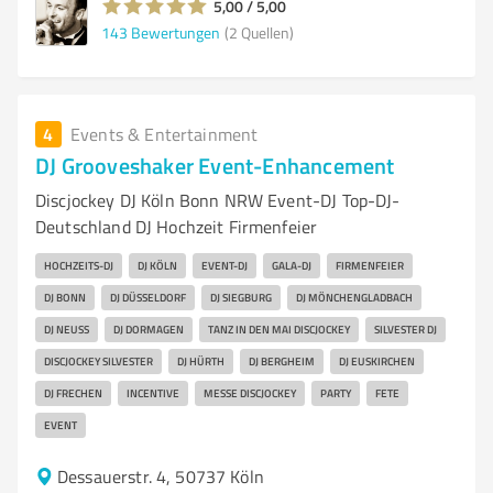
5,00 / 5,00
143
Bewertungen
(2 Quellen)
4
Events & Entertainment
DJ Grooveshaker Event-Enhancement
Discjockey DJ Köln Bonn NRW Event-DJ Top-DJ-
Deutschland DJ Hochzeit Firmenfeier
HOCHZEITS-DJ
DJ KÖLN
EVENT-DJ
GALA-DJ
FIRMENFEIER
DJ BONN
DJ DÜSSELDORF
DJ SIEGBURG
DJ MÖNCHENGLADBACH
DJ NEUSS
DJ DORMAGEN
TANZ IN DEN MAI DISCJOCKEY
SILVESTER DJ
DISCJOCKEY SILVESTER
DJ HÜRTH
DJ BERGHEIM
DJ EUSKIRCHEN
DJ FRECHEN
INCENTIVE
MESSE DISCJOCKEY
PARTY
FETE
EVENT
Dessauerstr. 4, 50737 Köln