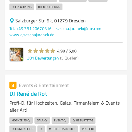
DJ ERFAHRUNG
DJ EMPFEHLUNG
Salzburger Str. 6k, 01279 Dresden
Tel. +49 351 20670316
sascha.juranek@me.com
www.djsaschajuranek.de
4,99 / 5,00
381
Bewertungen
(5 Quellen)
8
Events & Entertainment
DJ René de Rot
Profi-DJ für Hochzeiten, Galas, Firmenfeiern & Events
aller Art!
HOCHZEITS-DJ
GALA-DJ
EVENT-DJ
DJ GEBURTSTAG
DJ FIRMENFEIER
DJ
MOBILE-DISCOTHEK
PROFI-DJ