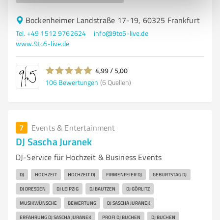
Bockenheimer Landstraße 17-19, 60325 Frankfurt
Tel. +49 1512 9762624
info@9to5-live.de
www.9to5-live.de
4,99 / 5,00
106
Bewertungen
(6 Quellen)
7
Events & Entertainment
DJ Sascha Juranek
DJ-Service für Hochzeit & Business Events
DJ
HOCHZEIT
HOCHZEIT DJ
FIRMENFEIER DJ
GEBURTSTAG DJ
DJ DRESDEN
DJ LEIPZIG
DJ BAUTZEN
DJ GÖRLITZ
MUSIKWÜNSCHE
BEWERTUNG
DJ SASCHA JURANEK
ERFAHRUNG DJ SASCHA JURANEK
PROFI DJ BUCHEN
DJ BUCHEN