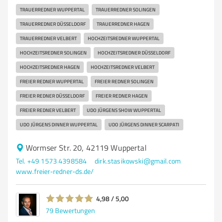
TRAUERREDNER WUPPERTAL
TRAUERREDNER SOLINGEN
TRAUERREDNER DÜSSELDORF
TRAUERREDNER HAGEN
TRAUERREDNER VELBERT
HOCHZEITSREDNER WUPPERTAL
HOCHZEITSREDNER SOLINGEN
HOCHZEITSREDNER DÜSSELDORF
HOCHZEITSREDNER HAGEN
HOCHZEITSREDNER VELBERT
FREIER REDNER WUPPERTAL
FREIER REDNER SOLINGEN
FREIER REDNER DÜSSELDORF
FREIER REDNER HAGEN
FREIER REDNER VELBERT
UDO JÜRGENS SHOW WUPPERTAL
UDO JÜRGENS DINNER WUPPERTAL
UDO JÜRGENS DINNER SCARPATI
Wormser Str. 20, 42119 Wuppertal
Tel. +49 1573 4398584
dirk.stasikowski@gmail.com
www.freier-redner-ds.de/
4,98 / 5,00
79
Bewertungen