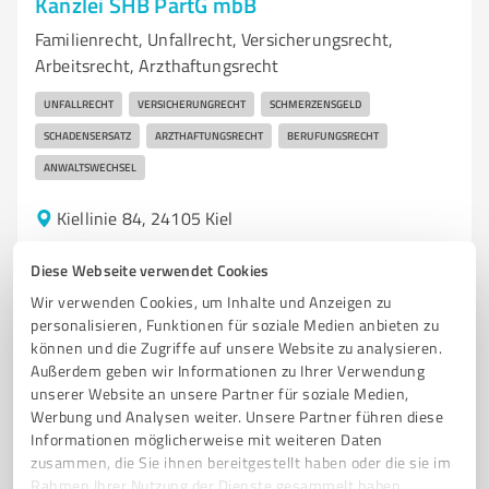
Kanzlei SHB PartG mbB
Familienrecht, Unfallrecht, Versicherungsrecht,
Arbeitsrecht, Arzthaftungsrecht
UNFALLRECHT
VERSICHERUNGRECHT
SCHMERZENSGELD
SCHADENSERSATZ
ARZTHAFTUNGSRECHT
BERUFUNGSRECHT
ANWALTSWECHSEL
Kiellinie 84, 24105 Kiel
Tel. 0800 3200100
info@kanzlei-shb.de
Diese Webseite verwendet Cookies
www.kanzlei-shb.de/
Wir verwenden Cookies, um Inhalte und Anzeigen zu
personalisieren, Funktionen für soziale Medien anbieten zu
215
Bewertungen
können und die Zugriffe auf unsere Website zu analysieren.
(3 Quellen)
von 216 veröffentlicht
Außerdem geben wir Informationen zu Ihrer Verwendung
unserer Website an unsere Partner für soziale Medien,
Werbung und Analysen weiter. Unsere Partner führen diese
Informationen möglicherweise mit weiteren Daten
zusammen, die Sie ihnen bereitgestellt haben oder die sie im
Rahmen Ihrer Nutzung der Dienste gesammelt haben.