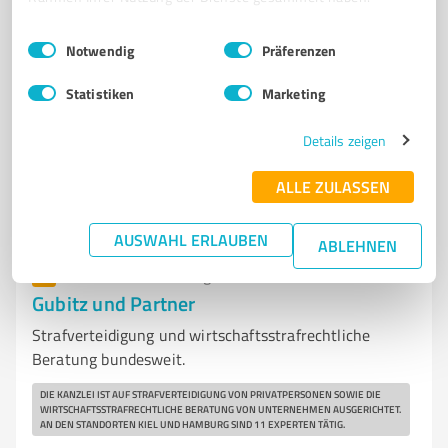
Einwilligungsauswahl
Impressum
|
Datenschutzbestimmungen
Notwendig
Präferenzen
Statistiken
Marketing
Sie möchten auch hier gelistet werden?
Details zeigen
Registrieren Sie sich jetzt und werden Sie ein von
ALLE ZULASSEN
Kunden empfohlener ProvenExpert!
AUSWAHL ERLAUBEN
ABLEHNEN
6
Rechtsdienstleistungen
Gubitz und Partner
Strafverteidigung und wirtschaftsstrafrechtliche
Beratung bundesweit.
DIE KANZLEI IST AUF STRAFVERTEIDIGUNG VON PRIVATPERSONEN SOWIE DIE
WIRTSCHAFTSSTRAFRECHTLICHE BERATUNG VON UNTERNEHMEN AUSGERICHTET.
AN DEN STANDORTEN KIEL UND HAMBURG SIND 11 EXPERTEN TÄTIG.