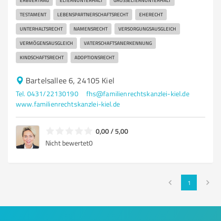
ERBVERTRAG
ELTERNUNTERHALT
GROSSELTERNUNTERHALT
TESTAMENT
LEBENSPARTNERSCHAFTSRECHT
EHERECHT
UNTERHALTSRECHT
NAMENSRECHT
VERSORGUNGSAUSGLEICH
VERMÖGENSAUSGLEICH
VATERSCHAFTSANERKENNUNG
KINDSCHAFTSRECHT
ADOPTIONSRECHT
Bartelsallee 6, 24105 Kiel
Tel. 0431/22130190
fhs@familienrechtskanzlei-kiel.de
www.familienrechtskanzlei-kiel.de
0,00 / 5,00
Nicht bewertet
0
1