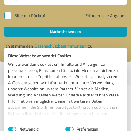
Bitte um Rückruf
* Erforderliche Angaben
Nachricht senden
Ich stimme den
Datenschutzbestimmungen
zu.
Diese Webseite verwendet Cookies
Wir verwenden Cookies, um Inhalte und Anzeigen zu
personalisieren, Funktionen für soziale Medien anbieten zu
Profil aktiv seit 26.06.2017 |
Letzte Aktualisierung: 29.05.2026
|
Profil
können und die Zugriffe auf unsere Website zu analysieren.
melden
Außerdem geben wir Informationen zu Ihrer Verwendung
unserer Website an unsere Partner für soziale Medien,
Werbung und Analysen weiter. Unsere Partner führen diese
Erfahrungen zu weiteren
Informationen möglicherweise mit weiteren Daten
Anbietern aus dem Bereich
zusammen, die Sie ihnen bereitgestellt haben oder die sie im
Dienstleistungen
Rahmen Ihrer Nutzung der Dienste gesammelt haben.
Einwilligungsauswahl
Impressum
|
Datenschutzbestimmungen
ASL Deutschland
Notwendig
Präferenzen