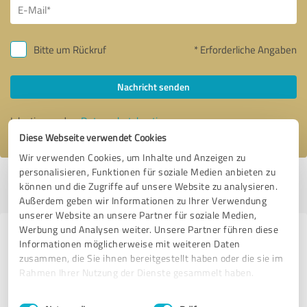
Bitte um Rückruf
* Erforderliche Angaben
Nachricht senden
Ich stimme den
Datenschutzbestimmungen
zu.
Diese Webseite verwendet Cookies
Wir verwenden Cookies, um Inhalte und Anzeigen zu
personalisieren, Funktionen für soziale Medien anbieten zu
Profil aktiv seit 25.09.2021 |
Letzte Aktualisierung: 27.09.2021
|
Profil
können und die Zugriffe auf unsere Website zu analysieren.
melden
Außerdem geben wir Informationen zu Ihrer Verwendung
unserer Website an unsere Partner für soziale Medien,
Werbung und Analysen weiter. Unsere Partner führen diese
Erfahrungen zu weiteren
Informationen möglicherweise mit weiteren Daten
Anbietern aus dem Bereich
zusammen, die Sie ihnen bereitgestellt haben oder die sie im
Rahmen Ihrer Nutzung der Dienste gesammelt haben.
Handwerk
Einwilligungsauswahl
Impressum
|
Datenschutzbestimmungen