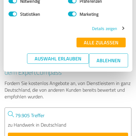
Notwendig
Präferenzen
Elektro-Baraka
Statistiken
Marketing
305 Bewertungen
Details zeigen
4.85 von 5
ALLE ZULASSEN
AUSWAHL ERLAUBEN
ABLEHNEN
Tipp: Die passenden Experten finden - mit
dem ExpertCompass
Fordern Sie kostenlos Angebote an, von Dienstleistern in ganz
Deutschland, die von anderen Kunden bereits bewertet und
empfohlen wurden.
79.905 Treffer
zu Handwerk in Deutschland