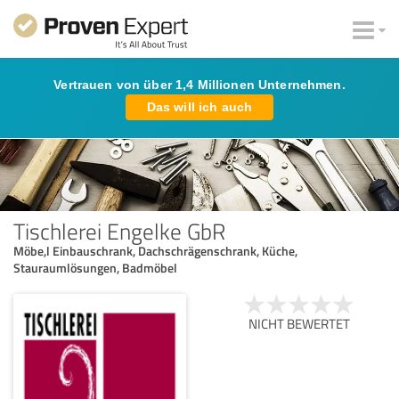
Vertrauen von über 1,4 Millionen Unternehmen.
Das will ich auch
Tischlerei Engelke GbR
Möbe,l Einbauschrank, Dachschrägenschrank, Küche,
Stauraumlösungen, Badmöbel
NICHT BEWERTET