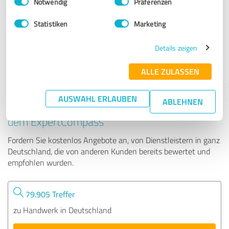
Notwendig
Präferenzen
enerix Mainz-Wiesbaden - Photovoltaik & Stromspeicher
Statistiken
Marketing
60 Bewertungen
Details zeigen
4.52 von 5
ALLE ZULASSEN
AUSWAHL ERLAUBEN
ABLEHNEN
Tipp: Die passenden Experten finden - mit
dem ExpertCompass
Fordern Sie kostenlos Angebote an, von Dienstleistern in ganz
Deutschland, die von anderen Kunden bereits bewertet und
empfohlen wurden.
79.905 Treffer
zu Handwerk in Deutschland