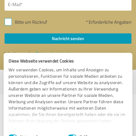
Bitte um Rückruf
* Erforderliche Angaben
Nachricht senden
Ich stimme den
Datenschutzbestimmungen
zu.
Diese Webseite verwendet Cookies
Wir verwenden Cookies, um Inhalte und Anzeigen zu
personalisieren, Funktionen für soziale Medien anbieten zu
Profil aktiv seit 15.03.2019 |
Letzte Aktualisierung: 02.08.2026
|
Profil
können und die Zugriffe auf unsere Website zu analysieren.
melden
Außerdem geben wir Informationen zu Ihrer Verwendung
unserer Website an unsere Partner für soziale Medien,
Werbung und Analysen weiter. Unsere Partner führen diese
Erfahrungen zu weiteren
Informationen möglicherweise mit weiteren Daten
Anbietern aus dem Bereich
zusammen, die Sie ihnen bereitgestellt haben oder die sie im
Rahmen Ihrer Nutzung der Dienste gesammelt haben.
Handwerk
Einwilligungsauswahl
Impressum
|
Datenschutzbestimmungen