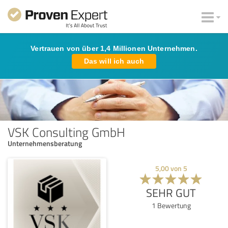
Vertrauen von über 1,4 Millionen Unternehmen.
Das will ich auch
VSK Consulting GmbH
Unternehmensberatung
5,00
von
5
SEHR GUT
1
Bewertung