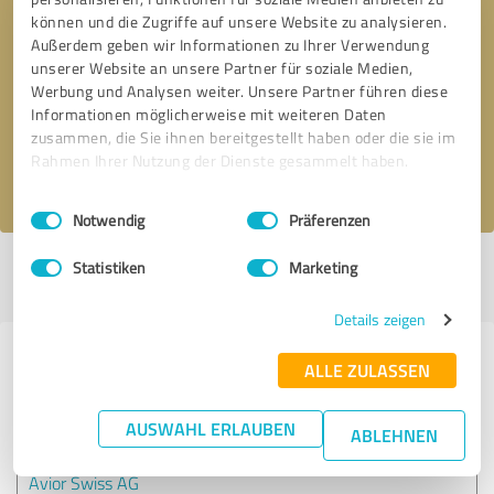
können und die Zugriffe auf unsere Website zu analysieren.
Außerdem geben wir Informationen zu Ihrer Verwendung
Bitte um Rückruf
* Erforderliche Angaben
unserer Website an unsere Partner für soziale Medien,
Werbung und Analysen weiter. Unsere Partner führen diese
Informationen möglicherweise mit weiteren Daten
Nachricht senden
zusammen, die Sie ihnen bereitgestellt haben oder die sie im
Rahmen Ihrer Nutzung der Dienste gesammelt haben.
Ich stimme den
Datenschutzbestimmungen
zu.
Einwilligungsauswahl
Impressum
|
Datenschutzbestimmungen
Notwendig
Präferenzen
Statistiken
Marketing
Profil aktiv seit 23.01.2024 |
Letzte Aktualisierung: 18.02.2026
|
Profil
melden
Details zeigen
Erfahrungen zu weiteren
ALLE ZULASSEN
Anbietern aus dem Bereich
Dienstleistungen
AUSWAHL ERLAUBEN
ABLEHNEN
Avior Swiss AG