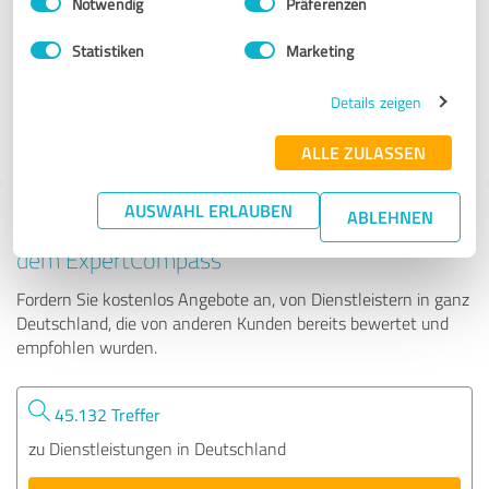
Notwendig
Präferenzen
Ralf Esser
Statistiken
Marketing
374 Bewertungen
Details zeigen
5.00 von 5
ALLE ZULASSEN
AUSWAHL ERLAUBEN
ABLEHNEN
Tipp: Die passenden Experten finden - mit
dem ExpertCompass
Fordern Sie kostenlos Angebote an, von Dienstleistern in ganz
Deutschland, die von anderen Kunden bereits bewertet und
empfohlen wurden.
45.132 Treffer
zu Dienstleistungen in Deutschland