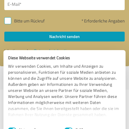
Bitte um Rückruf
* Erforderliche Angaben
Nachricht senden
Ich stimme den
Datenschutzbestimmungen
zu.
Diese Webseite verwendet Cookies
Wir verwenden Cookies, um Inhalte und Anzeigen zu
personalisieren, Funktionen für soziale Medien anbieten zu
Profil aktiv seit 16.04.2023 |
Letzte Aktualisierung: 14.01.2025
|
Profil
können und die Zugriffe auf unsere Website zu analysieren.
melden
Außerdem geben wir Informationen zu Ihrer Verwendung
unserer Website an unsere Partner für soziale Medien,
Werbung und Analysen weiter. Unsere Partner führen diese
Erfahrungen zu weiteren
Informationen möglicherweise mit weiteren Daten
Anbietern aus dem Bereich
zusammen, die Sie ihnen bereitgestellt haben oder die sie im
Rahmen Ihrer Nutzung der Dienste gesammelt haben.
Dienstleistungen
Einwilligungsauswahl
Impressum
|
Datenschutzbestimmungen