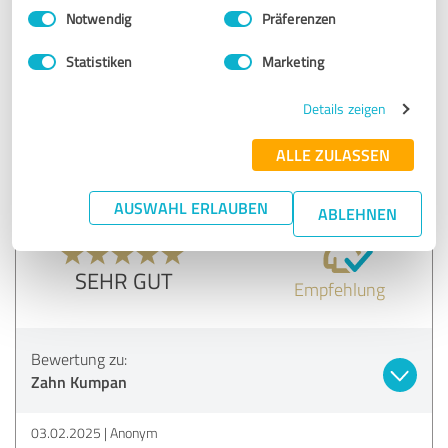
Einwilligungsauswahl
Impressum
|
Datenschutzbestimmungen
SEHR GUT
Notwendig
Präferenzen
Empfehlung
Statistiken
Marketing
Bewertung zu:
Details zeigen
Zahn Kumpan
ALLE ZULASSEN
05.02.2025
Anonym
AUSWAHL ERLAUBEN
ABLEHNEN
5,00 von 5
SEHR GUT
Empfehlung
Bewertung zu:
Zahn Kumpan
03.02.2025
Anonym