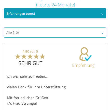
5,00 von 5
(Letzte 24 Monate)
Erfahrungen zuerst
SEHR GUT
Empfehlung
Qualität
Nutzen
Alle (10)
Leistungen
Ausführung
4,80 von 5
Beratung
SEHR GUT
Empfehlung
Bewertung anzeigen
ich war sehr zu frieden...
vielen Dank für Ihre Unterstützung
Mit freundlichen Grüßen
i.A. Frau Strümpel