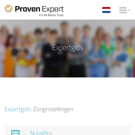
Expertgids
Expertgids:
Zorginstellingen
NutalPro