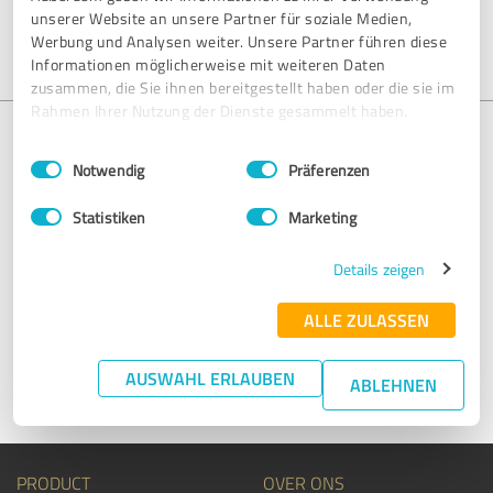
unserer Website an unsere Partner für soziale Medien,
Werbung und Analysen weiter. Unsere Partner führen diese
Informationen möglicherweise mit weiteren Daten
zusammen, die Sie ihnen bereitgestellt haben oder die sie im
Rahmen Ihrer Nutzung der Dienste gesammelt haben.
Einwilligungsauswahl
Impressum
|
Datenschutzbestimmungen
Notwendig
Präferenzen
Ontbreekt je invoer?
Statistiken
Marketing
We helpen je graag om je profiel op te zetten. Stuur ons een e-
mail op
support@provenexpert.com
of neem contact met ons
Details zeigen
op via het contactformulier.
ALLE ZULASSEN
Neem contact op
AUSWAHL ERLAUBEN
ABLEHNEN
PRODUCT
OVER ONS