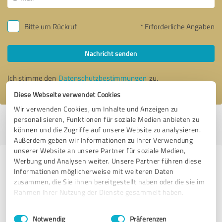
Bitte um Rückruf
* Erforderliche Angaben
Nachricht senden
Ich stimme den
Datenschutzbestimmungen
zu.
Diese Webseite verwendet Cookies
Wir verwenden Cookies, um Inhalte und Anzeigen zu
personalisieren, Funktionen für soziale Medien anbieten zu
Profil aktiv seit 23.04.2025 |
Letzte Aktualisierung: 23.04.2025
|
Profil
können und die Zugriffe auf unsere Website zu analysieren.
melden
Außerdem geben wir Informationen zu Ihrer Verwendung
unserer Website an unsere Partner für soziale Medien,
Werbung und Analysen weiter. Unsere Partner führen diese
Erfahrungen zu weiteren
Informationen möglicherweise mit weiteren Daten
Anbietern aus dem Bereich
zusammen, die Sie ihnen bereitgestellt haben oder die sie im
Beratung
Rahmen Ihrer Nutzung der Dienste gesammelt haben.
Einwilligungsauswahl
Impressum
|
Datenschutzbestimmungen
OKR Experten
Notwendig
Präferenzen