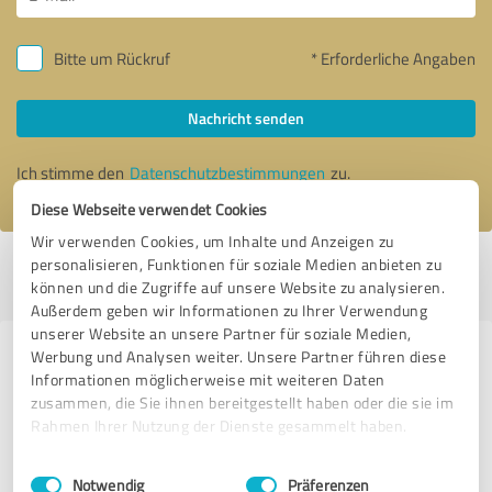
Bitte um Rückruf
* Erforderliche Angaben
Nachricht senden
Ich stimme den
Datenschutzbestimmungen
zu.
Diese Webseite verwendet Cookies
Wir verwenden Cookies, um Inhalte und Anzeigen zu
personalisieren, Funktionen für soziale Medien anbieten zu
Profil aktiv seit 08.06.2021 |
Letzte Aktualisierung: 27.07.2026
|
Profil
können und die Zugriffe auf unsere Website zu analysieren.
melden
Außerdem geben wir Informationen zu Ihrer Verwendung
unserer Website an unsere Partner für soziale Medien,
Werbung und Analysen weiter. Unsere Partner führen diese
Erfahrungen zu weiteren
Informationen möglicherweise mit weiteren Daten
Anbietern aus dem Bereich IT-
zusammen, die Sie ihnen bereitgestellt haben oder die sie im
Dienstleistungen
Rahmen Ihrer Nutzung der Dienste gesammelt haben.
Einwilligungsauswahl
Impressum
|
Datenschutzbestimmungen
Rexx systems
Notwendig
Präferenzen