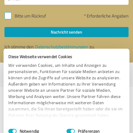
Bitte um Rückruf
* Erforderliche Angaben
Nachricht senden
Ich stimme den
Datenschutzbestimmungen
zu.
Diese Webseite verwendet Cookies
Wir verwenden Cookies, um Inhalte und Anzeigen zu
personalisieren, Funktionen für soziale Medien anbieten zu
Profil aktiv seit 13.03.2022 |
Letzte Aktualisierung: 13.03.2022
|
Profil
können und die Zugriffe auf unsere Website zu analysieren.
melden
Außerdem geben wir Informationen zu Ihrer Verwendung
unserer Website an unsere Partner für soziale Medien,
Werbung und Analysen weiter. Unsere Partner führen diese
Erfahrungen zu weiteren
Informationen möglicherweise mit weiteren Daten
Anbietern aus dem Bereich
zusammen, die Sie ihnen bereitgestellt haben oder die sie im
Beratung
Rahmen Ihrer Nutzung der Dienste gesammelt haben.
Einwilligungsauswahl
Impressum
|
Datenschutzbestimmungen
GentesSalesBoard
Notwendig
Präferenzen