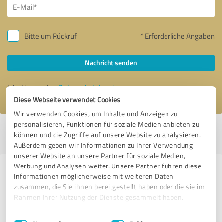
Bitte um Rückruf
* Erforderliche Angaben
Nachricht senden
Ich stimme den
Datenschutzbestimmungen
zu.
Diese Webseite verwendet Cookies
Wir verwenden Cookies, um Inhalte und Anzeigen zu
personalisieren, Funktionen für soziale Medien anbieten zu
Profil aktiv seit 18.01.2021 |
Letzte Aktualisierung: 18.07.2026
|
Profil
können und die Zugriffe auf unsere Website zu analysieren.
melden
Außerdem geben wir Informationen zu Ihrer Verwendung
unserer Website an unsere Partner für soziale Medien,
Werbung und Analysen weiter. Unsere Partner führen diese
Erfahrungen zu weiteren
Informationen möglicherweise mit weiteren Daten
Anbietern aus dem Bereich
zusammen, die Sie ihnen bereitgestellt haben oder die sie im
Rahmen Ihrer Nutzung der Dienste gesammelt haben.
Dienstleistungen
Einwilligungsauswahl
Impressum
|
Datenschutzbestimmungen