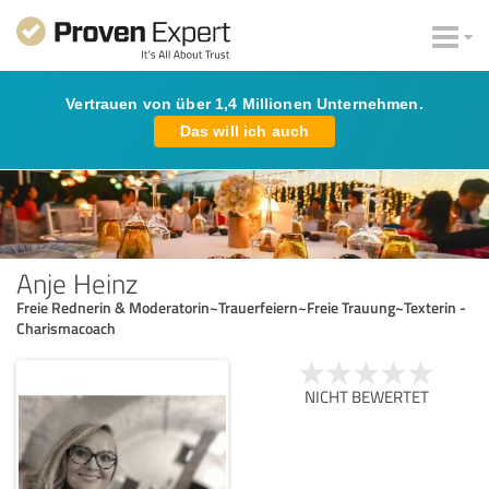
Vertrauen von über 1,4 Millionen Unternehmen.
Das will ich auch
Anje Heinz
Freie Rednerin & Moderatorin~Trauerfeiern~Freie Trauung~Texterin -
Charismacoach
NICHT BEWERTET