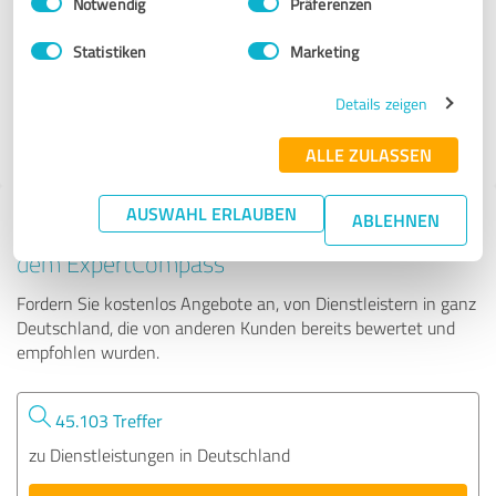
Notwendig
Präferenzen
KontraGraffiti
Statistiken
Marketing
67 Bewertungen
Details zeigen
4.92 von 5
ALLE ZULASSEN
AUSWAHL ERLAUBEN
ABLEHNEN
Tipp: Die passenden Experten finden - mit
dem ExpertCompass
Fordern Sie kostenlos Angebote an, von Dienstleistern in ganz
Deutschland, die von anderen Kunden bereits bewertet und
empfohlen wurden.
45.103 Treffer
zu Dienstleistungen in Deutschland