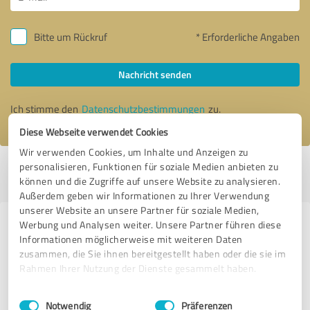
Bitte um Rückruf
* Erforderliche Angaben
Nachricht senden
Ich stimme den
Datenschutzbestimmungen
zu.
Diese Webseite verwendet Cookies
Wir verwenden Cookies, um Inhalte und Anzeigen zu
personalisieren, Funktionen für soziale Medien anbieten zu
Profil aktiv seit 14.09.2025 |
Letzte Aktualisierung: 29.07.2026
|
Profil
können und die Zugriffe auf unsere Website zu analysieren.
melden
Außerdem geben wir Informationen zu Ihrer Verwendung
unserer Website an unsere Partner für soziale Medien,
Werbung und Analysen weiter. Unsere Partner führen diese
Erfahrungen zu weiteren
Informationen möglicherweise mit weiteren Daten
Anbietern aus dem Bereich
zusammen, die Sie ihnen bereitgestellt haben oder die sie im
Immobilienvermittlung
Rahmen Ihrer Nutzung der Dienste gesammelt haben.
Einwilligungsauswahl
Impressum
|
Datenschutzbestimmungen
Juffernholz GmbH Immobilienmakler
Notwendig
Präferenzen