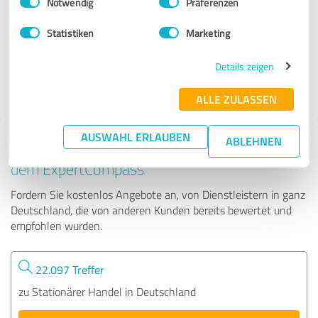
Notwendig
Präferenzen
Trauringspezialisten.de
Statistiken
Marketing
1.308 Bewertungen
Details zeigen
4.96
von
ALLE ZULASSEN
5
AUSWAHL ERLAUBEN
ABLEHNEN
Tipp: Die passenden Experten finden - mit
dem ExpertCompass
Fordern Sie kostenlos Angebote an, von Dienstleistern in ganz
Deutschland, die von anderen Kunden bereits bewertet und
empfohlen wurden.
22.097 Treffer
zu Stationärer Handel in Deutschland