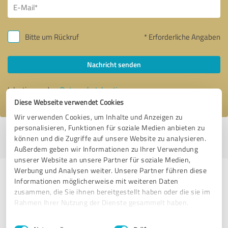
Bitte um Rückruf
* Erforderliche Angaben
Nachricht senden
Ich stimme den
Datenschutzbestimmungen
zu.
Diese Webseite verwendet Cookies
Wir verwenden Cookies, um Inhalte und Anzeigen zu
personalisieren, Funktionen für soziale Medien anbieten zu
Profil aktiv seit 22.05.2020 |
Letzte Aktualisierung: 22.05.2020
|
Profil
können und die Zugriffe auf unsere Website zu analysieren.
melden
Außerdem geben wir Informationen zu Ihrer Verwendung
unserer Website an unsere Partner für soziale Medien,
Werbung und Analysen weiter. Unsere Partner führen diese
Erfahrungen zu weiteren
Informationen möglicherweise mit weiteren Daten
Anbietern aus dem Bereich
zusammen, die Sie ihnen bereitgestellt haben oder die sie im
Rahmen Ihrer Nutzung der Dienste gesammelt haben.
Stationärer Handel
Einwilligungsauswahl
Impressum
|
Datenschutzbestimmungen