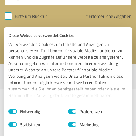
Bitte um Rückruf
* Erforderliche Angaben
Nachricht senden
Diese Webseite verwendet Cookies
Wir verwenden Cookies, um Inhalte und Anzeigen zu
Ich stimme den
Datenschutzbestimmungen
zu.
personalisieren, Funktionen für soziale Medien anbieten zu
können und die Zugriffe auf unsere Website zu analysieren.
Außerdem geben wir Informationen zu Ihrer Verwendung
unserer Website an unsere Partner für soziale Medien,
Profil aktiv seit 25.10.2016 |
Letzte Aktualisierung: 09.07.2019
|
Profil
Werbung und Analysen weiter. Unsere Partner führen diese
melden
Informationen möglicherweise mit weiteren Daten
zusammen, die Sie ihnen bereitgestellt haben oder die sie im
Rahmen Ihrer Nutzung der Dienste gesammelt haben.
Erfahrungen zu weiteren
Einwilligungsauswahl
Impressum
|
Datenschutzbestimmungen
Anbietern aus dem Bereich
Notwendig
Präferenzen
Coaching
Statistiken
Marketing
LegalSkillLab (JEM GmbH)