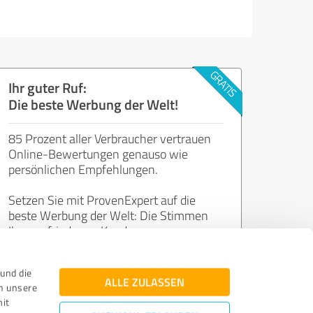
Ihr guter Ruf:
Die beste Werbung der Welt!
85 Prozent aller Verbraucher vertrauen
Online-Bewertungen genauso wie
persönlichen Empfehlungen.
Setzen Sie mit ProvenExpert auf die
beste Werbung der Welt: Die Stimmen
Ihrer zufriedenen Kunden.
und die
Jetzt kostenlos starten
ALLE ZULASSEN
n unsere
mit