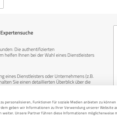
r Expertensuche
unden: Die authentifizierten
helfen Ihnen bei der Wahl eines Dienstleisters
ng eines Dienstleisters oder Unternehmens (z.B.
lten Sie einen detaillierten Überblick über die
len Bereichen.
zu personalisieren, Funktionen für soziale Medien anbieten zu können 
, unabhängig und neutral. Bewertungen von
erdem geben wir Informationen zu Ihrer Verwendung unserer Website a
gekauft werden und sind weder finanziell noch
n weiter. Unsere Partner führen diese Informationen möglicherweise 