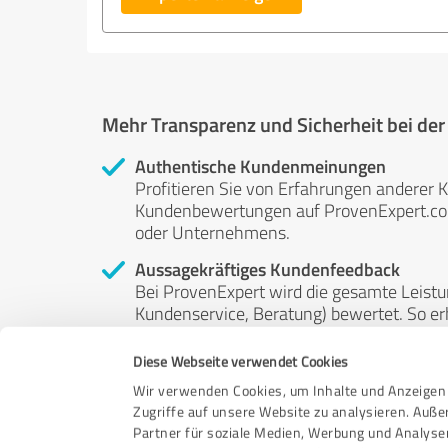
Mehr Transparenz und Sicherheit bei de
Authentische Kundenmeinungen
Profitieren Sie von Erfahrungen anderer K
Kundenbewertungen auf ProvenExpert.com 
oder Unternehmens.
Aussagekräftiges Kundenfeedback
Bei ProvenExpert wird die gesamte Leistu
Kundenservice, Beratung) bewertet. So erha
Service- und Dienstleistungsqualität in al
Diese Webseite verwendet Cookies
Unabhängige Bewertungen
Wir verwenden Cookies, um Inhalte und Anzeigen 
ProvenExpert ist grundsätzlich kostenlos
Zugriffe auf unsere Website zu analysieren. Auß
Kunden erfolgen freiwillig, können nicht 
Partner für soziale Medien, Werbung und Analyse
anderweitig beeinflussbar.