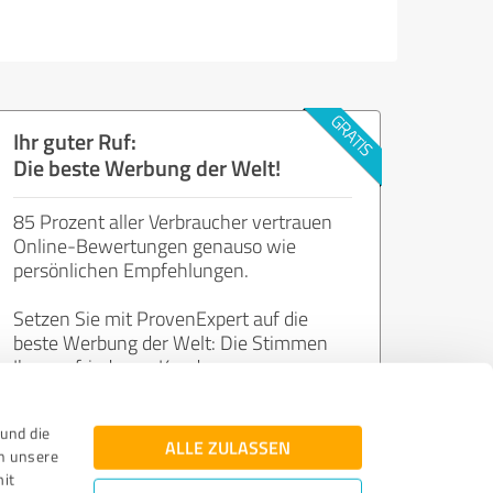
Ihr guter Ruf:
Die beste Werbung der Welt!
85 Prozent aller Verbraucher vertrauen
Online-Bewertungen genauso wie
persönlichen Empfehlungen.
Setzen Sie mit ProvenExpert auf die
beste Werbung der Welt: Die Stimmen
Ihrer zufriedenen Kunden.
und die
Jetzt kostenlos starten
ALLE ZULASSEN
n unsere
mit