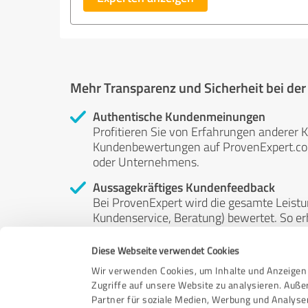
Mehr Transparenz und Sicherheit bei de
Authentische Kundenmeinungen
Profitieren Sie von Erfahrungen anderer K
Kundenbewertungen auf ProvenExpert.com 
oder Unternehmens.
Aussagekräftiges Kundenfeedback
Bei ProvenExpert wird die gesamte Leistu
Kundenservice, Beratung) bewertet. So erha
Service- und Dienstleistungsqualität in al
Diese Webseite verwendet Cookies
Unabhängige Bewertungen
Wir verwenden Cookies, um Inhalte und Anzeigen 
ProvenExpert ist grundsätzlich kostenlos
Zugriffe auf unsere Website zu analysieren. Auß
Kunden erfolgen freiwillig, können nicht 
Partner für soziale Medien, Werbung und Analyse
anderweitig beeinflussbar.