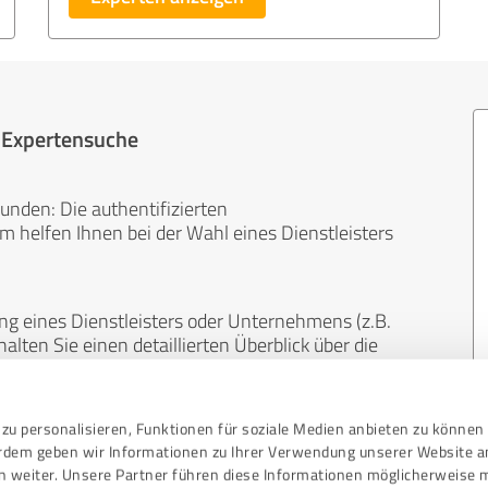
r Expertensuche
unden: Die authentifizierten
helfen Ihnen bei der Wahl eines Dienstleisters
ng eines Dienstleisters oder Unternehmens (z.B.
lten Sie einen detaillierten Überblick über die
len Bereichen.
zu personalisieren, Funktionen für soziale Medien anbieten zu können 
, unabhängig und neutral. Bewertungen von
erdem geben wir Informationen zu Ihrer Verwendung unserer Website a
gekauft werden und sind weder finanziell noch
n weiter. Unsere Partner führen diese Informationen möglicherweise 