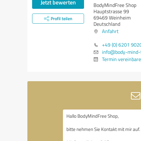
Jetzt bewerten
BodyMindFree Shop
Hauptstrasse 99
69469 Weinheim
Profil teilen
Deutschland
Anfahrt
+49 (0) 6201 902
info@body-mind-f
Termin vereinbar