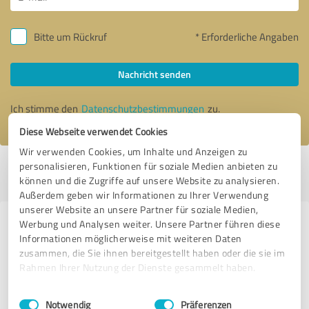
Bitte um Rückruf
* Erforderliche Angaben
Nachricht senden
Ich stimme den
Datenschutzbestimmungen
zu.
Diese Webseite verwendet Cookies
Wir verwenden Cookies, um Inhalte und Anzeigen zu
personalisieren, Funktionen für soziale Medien anbieten zu
Profil aktiv seit 29.07.2020 |
Letzte Aktualisierung: 11.11.2024
|
Profil
können und die Zugriffe auf unsere Website zu analysieren.
melden
Außerdem geben wir Informationen zu Ihrer Verwendung
unserer Website an unsere Partner für soziale Medien,
Werbung und Analysen weiter. Unsere Partner führen diese
Erfahrungen zu weiteren
Informationen möglicherweise mit weiteren Daten
Anbietern aus dem Bereich
zusammen, die Sie ihnen bereitgestellt haben oder die sie im
Dienstleistungen
Rahmen Ihrer Nutzung der Dienste gesammelt haben.
Einwilligungsauswahl
Impressum
|
Datenschutzbestimmungen
Hausverwaltung Altmann GmbH
Notwendig
Präferenzen