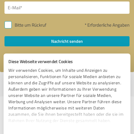
Bitte um Rückruf
* Erforderliche Angaben
Nachricht senden
Ich stimme den
Datenschutzbestimmungen
zu.
Diese Webseite verwendet Cookies
Wir verwenden Cookies, um Inhalte und Anzeigen zu
personalisieren, Funktionen für soziale Medien anbieten zu
Profil aktiv seit 25.09.2019 |
Letzte Aktualisierung: 30.05.2021
|
Profil
können und die Zugriffe auf unsere Website zu analysieren.
melden
Außerdem geben wir Informationen zu Ihrer Verwendung
unserer Website an unsere Partner für soziale Medien,
Werbung und Analysen weiter. Unsere Partner führen diese
Erfahrungen zu weiteren
Informationen möglicherweise mit weiteren Daten
zusammen, die Sie ihnen bereitgestellt haben oder die sie im
Anbietern aus dem Bereich
Rahmen Ihrer Nutzung der Dienste gesammelt haben.
Coaching
Einwilligungsauswahl
Impressum
|
Datenschutzbestimmungen