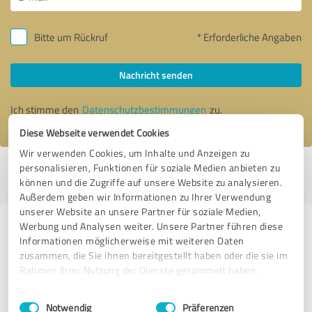
Bitte um Rückruf
* Erforderliche Angaben
Nachricht senden
Ich stimme den
Datenschutzbestimmungen
zu.
Diese Webseite verwendet Cookies
Wir verwenden Cookies, um Inhalte und Anzeigen zu
personalisieren, Funktionen für soziale Medien anbieten zu
Profil aktiv seit 16.10.2019 |
Letzte Aktualisierung: 02.08.2026
|
Profil
können und die Zugriffe auf unsere Website zu analysieren.
melden
Außerdem geben wir Informationen zu Ihrer Verwendung
unserer Website an unsere Partner für soziale Medien,
Werbung und Analysen weiter. Unsere Partner führen diese
Erfahrungen zu weiteren
Informationen möglicherweise mit weiteren Daten
Anbietern aus dem Bereich
zusammen, die Sie ihnen bereitgestellt haben oder die sie im
Dienstleistungen
Rahmen Ihrer Nutzung der Dienste gesammelt haben.
Einwilligungsauswahl
Impressum
|
Datenschutzbestimmungen
KVA+
Notwendig
Präferenzen