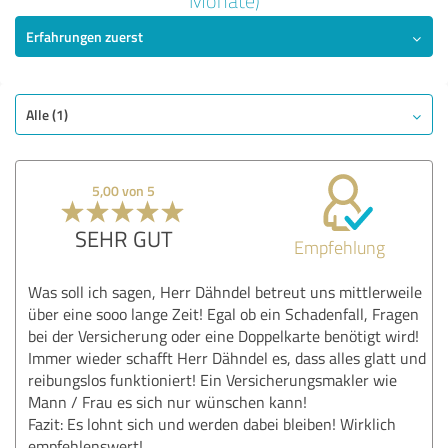
Monate)
5,00 von 5
Erfahrungen zuerst
SEHR GUT
Empfehlung
Qualität
Alle (1)
Nutzen
Leistungen
Umsetzung
5,00 von 5
Beratung
SEHR GUT
Empfehlung
Bewertung anzeigen
Was soll ich sagen, Herr Dähndel betreut uns mittlerweile
über eine sooo lange Zeit! Egal ob ein Schadenfall, Fragen
bei der Versicherung oder eine Doppelkarte benötigt wird!
Immer wieder schafft Herr Dähndel es, dass alles glatt und
reibungslos funktioniert! Ein Versicherungsmakler wie
Mann / Frau es sich nur wünschen kann!
Fazit: Es lohnt sich und werden dabei bleiben! Wirklich
empfehlenswert!