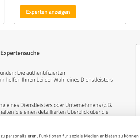
Experten anzeigen
r Expertensuche
unden: Die authentifizierten
helfen Ihnen bei der Wahl eines Dienstleisters
ng eines Dienstleisters oder Unternehmens (z.B.
lten Sie einen detaillierten Überblick über die
len Bereichen.
zu personalisieren, Funktionen für soziale Medien anbieten zu können 
, unabhängig und neutral. Bewertungen von