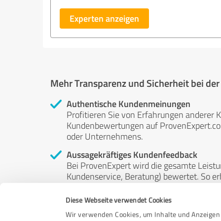
Experten anzeigen
Mehr Transparenz und Sicherheit bei de
Authentische Kundenmeinungen
Profitieren Sie von Erfahrungen anderer K
Kundenbewertungen auf ProvenExpert.com 
oder Unternehmens.
Aussagekräftiges Kundenfeedback
Bei ProvenExpert wird die gesamte Leistu
Kundenservice, Beratung) bewertet. So erha
Service- und Dienstleistungsqualität in al
Diese Webseite verwendet Cookies
Unabhängige Bewertungen
Wir verwenden Cookies, um Inhalte und Anzeigen 
ProvenExpert ist grundsätzlich kostenlos