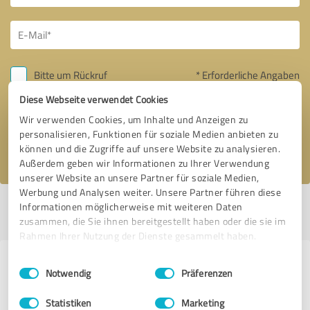
Bitte um Rückruf
* Erforderliche Angaben
Diese Webseite verwendet Cookies
Nachricht senden
Wir verwenden Cookies, um Inhalte und Anzeigen zu
personalisieren, Funktionen für soziale Medien anbieten zu
Ich stimme den
Datenschutzbestimmungen
zu.
können und die Zugriffe auf unsere Website zu analysieren.
Außerdem geben wir Informationen zu Ihrer Verwendung
unserer Website an unsere Partner für soziale Medien,
Werbung und Analysen weiter. Unsere Partner führen diese
Informationen möglicherweise mit weiteren Daten
Profil aktiv seit 20.01.2023 |
Letzte Aktualisierung: 20.01.2023
|
Profil
melden
zusammen, die Sie ihnen bereitgestellt haben oder die sie im
Rahmen Ihrer Nutzung der Dienste gesammelt haben.
Erfahrungen zu weiteren
Einwilligungsauswahl
Impressum
|
Datenschutzbestimmungen
Notwendig
Präferenzen
Anbietern aus dem Bereich
Statistiken
Marketing
Dienstleistungen