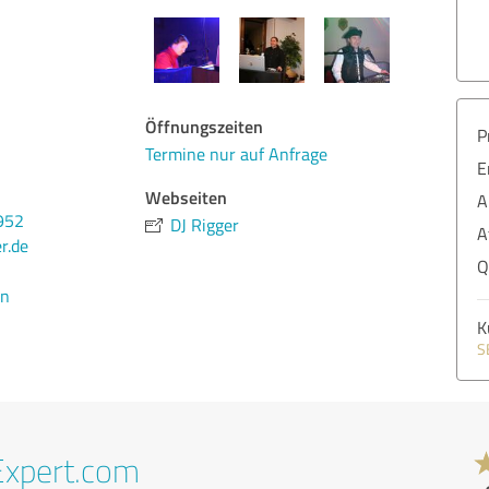
Öffnungszeiten
P
Termine nur auf Anfrage
E
Webseiten
A
952
DJ Rigger
A
r.de
Q
en
K
S
Expert.com