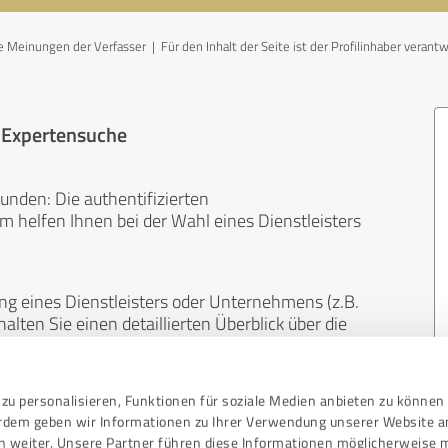
Meinungen der Verfasser | Für den Inhalt der Seite ist der Profilinhaber verantw
r Expertensuche
unden: Die authentifizierten
helfen Ihnen bei der Wahl eines Dienstleisters
ng eines Dienstleisters oder Unternehmens (z.B.
lten Sie einen detaillierten Überblick über die
len Bereichen.
zu personalisieren, Funktionen für soziale Medien anbieten zu können 
, unabhängig und neutral. Bewertungen von
erdem geben wir Informationen zu Ihrer Verwendung unserer Website a
gekauft werden und sind weder finanziell noch
n weiter. Unsere Partner führen diese Informationen möglicherweise 