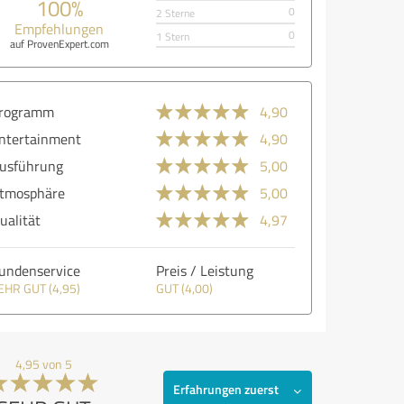
100%
0
2 Sterne
Empfehlungen
0
1 Stern
auf ProvenExpert.com
rogramm
4,90
ntertainment
4,90
usführung
5,00
tmosphäre
5,00
ualität
4,97
undenservice
Preis / Leistung
EHR GUT (4,95)
GUT (4,00)
4,95 von 5
Erfahrungen zuerst