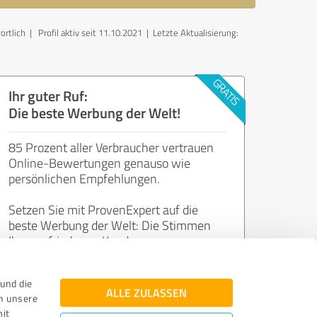
ortlich
| Profil aktiv seit 11.10.2021 |
Letzte Aktualisierung:
Ihr guter Ruf:
Die beste Werbung der Welt!
85 Prozent aller Verbraucher vertrauen
Online-Bewertungen genauso wie
persönlichen Empfehlungen.
Setzen Sie mit ProvenExpert auf die
beste Werbung der Welt: Die Stimmen
Ihrer zufriedenen Kunden.
und die
Jetzt kostenlos starten
ALLE ZULASSEN
n unsere
mit