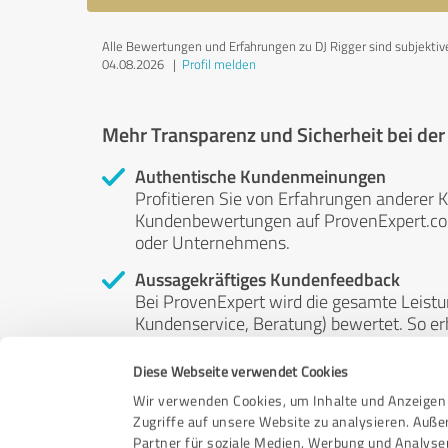
Alle Bewertungen und Erfahrungen zu DJ Rigger sind subjektive 
04.08.2026
|
Profil melden
Mehr Transparenz und Sicherheit bei de
Authentische Kundenmeinungen
Profitieren Sie von Erfahrungen anderer K
Kundenbewertungen auf ProvenExpert.com 
oder Unternehmens.
Aussagekräftiges Kundenfeedback
Bei ProvenExpert wird die gesamte Leistu
Kundenservice, Beratung) bewertet. So erha
Service- und Dienstleistungsqualität in al
Diese Webseite verwendet Cookies
Unabhängige Bewertungen
Wir verwenden Cookies, um Inhalte und Anzeigen 
ProvenExpert ist grundsätzlich kostenlos
Zugriffe auf unsere Website zu analysieren. Auß
Kunden erfolgen freiwillig, können nicht 
Partner für soziale Medien, Werbung und Analyse