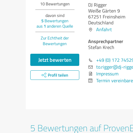
10
Bewertungen
DJ Rigger
Weiße Gärten 9
davon sind
67251 Freinsheim
5
Bewertungen
Deutschland
aus
1
anderen Quelle
Anfahrt
Zur Echtheit der
Ansprechpartner
Bewertungen
Stefan Krech
Jetzt bewerten
+49 (0) 172 7452
to.rigger@dj-rigge
Impressum
Profil teilen
Termin vereinbar
5 Bewertungen auf Proven