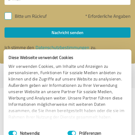
Bitte um Rückruf
* Erforderliche Angaben
Nachricht senden
Ich stimme den
Datenschutzbestimmungen
zu.
Diese Webseite verwendet Cookies
Wir verwenden Cookies, um Inhalte und Anzeigen zu
personalisieren, Funktionen für soziale Medien anbieten zu
Profil aktiv seit 28.01.2020 |
Letzte Aktualisierung: 06.08.2026
|
Profil
können und die Zugriffe auf unsere Website zu analysieren.
melden
Außerdem geben wir Informationen zu Ihrer Verwendung
unserer Website an unsere Partner für soziale Medien,
Werbung und Analysen weiter. Unsere Partner führen diese
Erfahrungen zu weiteren
Informationen möglicherweise mit weiteren Daten
Anbietern aus dem Bereich
zusammen, die Sie ihnen bereitgestellt haben oder die sie im
Beratung
Rahmen Ihrer Nutzung der Dienste gesammelt haben.
Einwilligungsauswahl
Impressum
|
Datenschutzbestimmungen
Sabrina Schepers
Notwendig
Präferenzen