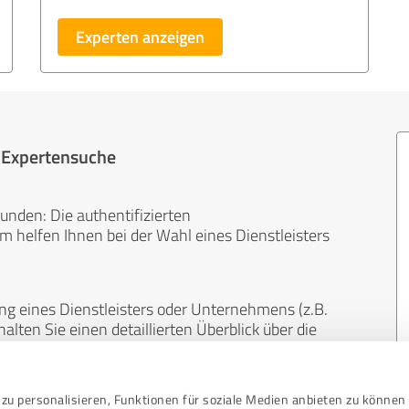
Experten anzeigen
r Expertensuche
unden: Die authentifizierten
helfen Ihnen bei der Wahl eines Dienstleisters
ng eines Dienstleisters oder Unternehmens (z.B.
lten Sie einen detaillierten Überblick über die
len Bereichen.
zu personalisieren, Funktionen für soziale Medien anbieten zu können 
, unabhängig und neutral. Bewertungen von