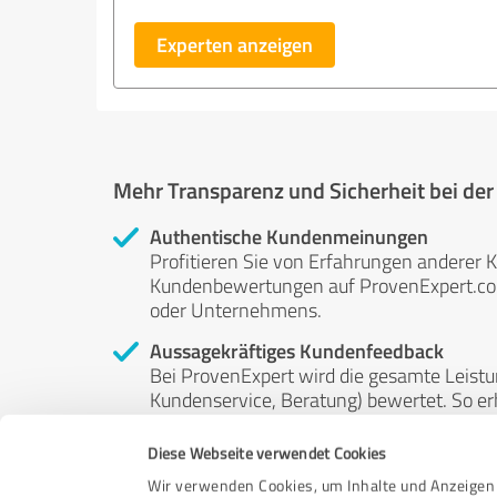
Experten anzeigen
Mehr Transparenz und Sicherheit bei de
Authentische Kundenmeinungen
Profitieren Sie von Erfahrungen anderer K
Kundenbewertungen auf ProvenExpert.com 
oder Unternehmens.
Aussagekräftiges Kundenfeedback
Bei ProvenExpert wird die gesamte Leistu
Kundenservice, Beratung) bewertet. So erha
Service- und Dienstleistungsqualität in al
Diese Webseite verwendet Cookies
Unabhängige Bewertungen
Wir verwenden Cookies, um Inhalte und Anzeigen 
ProvenExpert ist grundsätzlich kostenlos