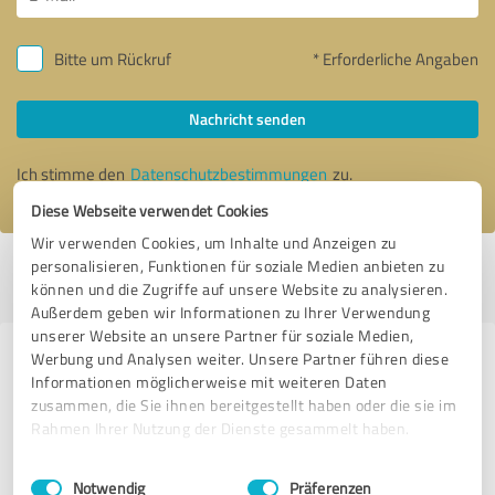
Bitte um Rückruf
* Erforderliche Angaben
Nachricht senden
Ich stimme den
Datenschutzbestimmungen
zu.
Diese Webseite verwendet Cookies
Wir verwenden Cookies, um Inhalte und Anzeigen zu
personalisieren, Funktionen für soziale Medien anbieten zu
Profil aktiv seit 11.04.2023 |
Letzte Aktualisierung: 06.05.2023
|
Profil
können und die Zugriffe auf unsere Website zu analysieren.
melden
Außerdem geben wir Informationen zu Ihrer Verwendung
unserer Website an unsere Partner für soziale Medien,
Werbung und Analysen weiter. Unsere Partner führen diese
Erfahrungen zu weiteren
Informationen möglicherweise mit weiteren Daten
Anbietern aus dem Bereich
zusammen, die Sie ihnen bereitgestellt haben oder die sie im
Finanzdienstleistungen
Rahmen Ihrer Nutzung der Dienste gesammelt haben.
Einwilligungsauswahl
Impressum
|
Datenschutzbestimmungen
dacor&partner
Notwendig
Präferenzen