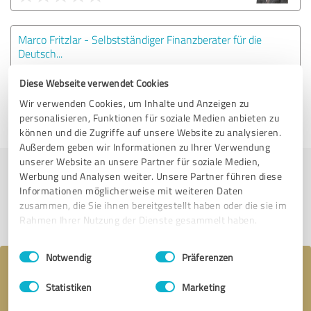
Marco Fritzlar - Selbstständiger Finanzberater für die
Deutsch...
Diese Webseite verwendet Cookies
0 Bewertungen
Wir verwenden Cookies, um Inhalte und Anzeigen zu
personalisieren, Funktionen für soziale Medien anbieten zu
können und die Zugriffe auf unsere Website zu analysieren.
Außerdem geben wir Informationen zu Ihrer Verwendung
unserer Website an unsere Partner für soziale Medien,
Werbung und Analysen weiter. Unsere Partner führen diese
Jetzt bewerten
Informationen möglicherweise mit weiteren Daten
zusammen, die Sie ihnen bereitgestellt haben oder die sie im
Profil teilen
Rahmen Ihrer Nutzung der Dienste gesammelt haben.
Einwilligungsauswahl
Impressum
|
Datenschutzbestimmungen
Notwendig
Präferenzen
Ihre Nachricht an Finanzagentur
Statistiken
Marketing
Taunusstein