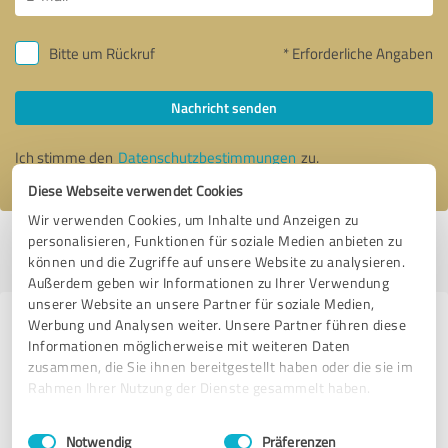
Bitte um Rückruf
* Erforderliche Angaben
Nachricht senden
Ich stimme den
Datenschutzbestimmungen
zu.
Diese Webseite verwendet Cookies
Wir verwenden Cookies, um Inhalte und Anzeigen zu
personalisieren, Funktionen für soziale Medien anbieten zu
Profil aktiv seit 10.03.2015 |
Letzte Aktualisierung: 31.01.2017
|
Profil
können und die Zugriffe auf unsere Website zu analysieren.
melden
Außerdem geben wir Informationen zu Ihrer Verwendung
unserer Website an unsere Partner für soziale Medien,
Werbung und Analysen weiter. Unsere Partner führen diese
Erfahrungen zu weiteren
Informationen möglicherweise mit weiteren Daten
Anbietern aus dem Bereich
zusammen, die Sie ihnen bereitgestellt haben oder die sie im
Training
Rahmen Ihrer Nutzung der Dienste gesammelt haben.
Einwilligungsauswahl
Impressum
|
Datenschutzbestimmungen
Bodystreet Mering Marktplatz
Notwendig
Präferenzen