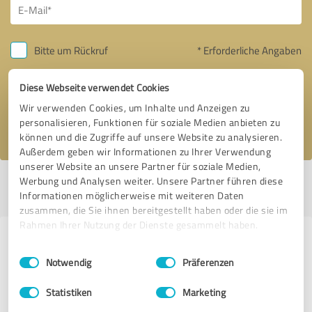
Bitte um Rückruf
* Erforderliche Angaben
Diese Webseite verwendet Cookies
Nachricht senden
Wir verwenden Cookies, um Inhalte und Anzeigen zu
Ich stimme den
Datenschutzbestimmungen
zu.
personalisieren, Funktionen für soziale Medien anbieten zu
können und die Zugriffe auf unsere Website zu analysieren.
Außerdem geben wir Informationen zu Ihrer Verwendung
unserer Website an unsere Partner für soziale Medien,
Werbung und Analysen weiter. Unsere Partner führen diese
Profil aktiv seit 14.11.2018 |
Letzte Aktualisierung: 03.02.2025
|
Profil
Informationen möglicherweise mit weiteren Daten
melden
zusammen, die Sie ihnen bereitgestellt haben oder die sie im
Rahmen Ihrer Nutzung der Dienste gesammelt haben.
Erfahrungen zu weiteren
Einwilligungsauswahl
Impressum
|
Datenschutzbestimmungen
Anbietern aus dem Bereich
Notwendig
Präferenzen
Onlineshops
Statistiken
Marketing