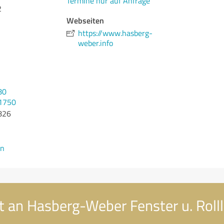
Termine nur auf Anfrage
2
Webseiten
https://www.hasberg-
weber.info
80
71750
826
en
t an Hasberg-Weber Fenster u. Rolll