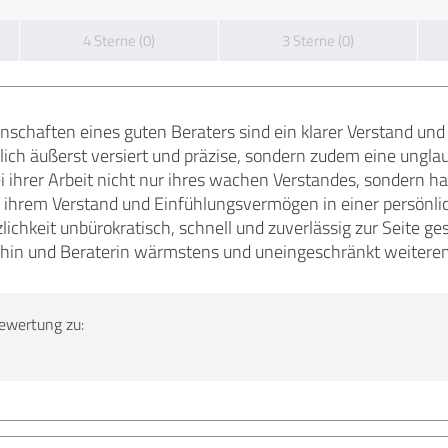
4 Sterne (0)
3 Sterne (0)
nschaften eines guten Beraters sind ein klarer Verstand und 
chlich äußerst versiert und präzise, sondern zudem eine ungl
ei ihrer Arbeit nicht nur ihres wachen Verstandes, sondern ha
it ihrem Verstand und Einfühlungsvermögen in einer persönl
chkeit unbürokratisch, schnell und zuverlässig zur Seite ges
achin und Beraterin wärmstens und uneingeschränkt weitere
ewertung zu: