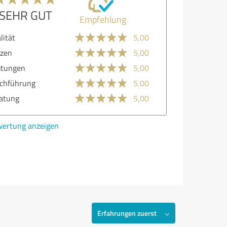
SEHR GUT
Empfehlung
lität
5,00
zen
5,00
stungen
5,00
chführung
5,00
atung
5,00
ertung anzeigen
Erfahrungen zuerst