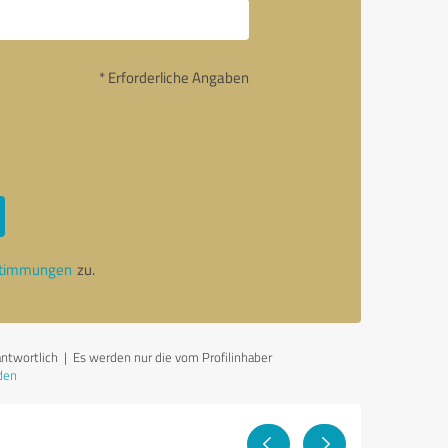
* Erforderliche Angaben
stimmungen
zu.
antwortlich
| Es werden nur die vom Profilinhaber
den