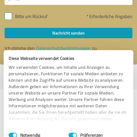
Bitte um Rückruf
* Erforderliche Angaben
Nachricht senden
Ich stimme den
Datenschutzbestimmungen
zu.
Diese Webseite verwendet Cookies
Wir verwenden Cookies, um Inhalte und Anzeigen zu
personalisieren, Funktionen für soziale Medien anbieten zu
Profil aktiv seit 03.12.2018 |
Letzte Aktualisierung: 01.07.2025
|
Profil
können und die Zugriffe auf unsere Website zu analysieren.
melden
Außerdem geben wir Informationen zu Ihrer Verwendung
unserer Website an unsere Partner für soziale Medien,
Werbung und Analysen weiter. Unsere Partner führen diese
Erfahrungen zu weiteren
Informationen möglicherweise mit weiteren Daten
Anbietern aus dem Bereich
zusammen, die Sie ihnen bereitgestellt haben oder die sie im
Dienstleistungen
Rahmen Ihrer Nutzung der Dienste gesammelt haben.
Einwilligungsauswahl
Impressum
|
Datenschutzbestimmungen
Fuss-Check GmbH
Notwendig
Präferenzen