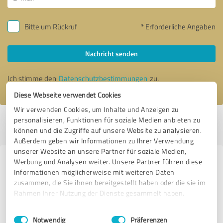
Bitte um Rückruf
* Erforderliche Angaben
Nachricht senden
Ich stimme den
Datenschutzbestimmungen
zu.
Diese Webseite verwendet Cookies
Wir verwenden Cookies, um Inhalte und Anzeigen zu
personalisieren, Funktionen für soziale Medien anbieten zu
Profil aktiv seit 21.04.2022 |
Letzte Aktualisierung: 26.06.2024
|
Profil
können und die Zugriffe auf unsere Website zu analysieren.
melden
Außerdem geben wir Informationen zu Ihrer Verwendung
unserer Website an unsere Partner für soziale Medien,
Werbung und Analysen weiter. Unsere Partner führen diese
Erfahrungen zu weiteren
Informationen möglicherweise mit weiteren Daten
Anbietern aus dem Bereich
zusammen, die Sie ihnen bereitgestellt haben oder die sie im
Weiterbildung
Rahmen Ihrer Nutzung der Dienste gesammelt haben.
Einwilligungsauswahl
Impressum
|
Datenschutzbestimmungen
Günter Mainka
Notwendig
Präferenzen