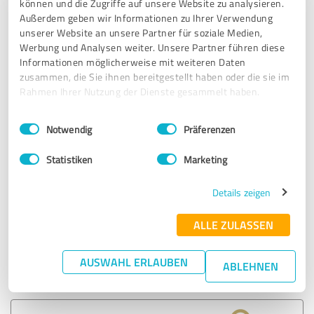
können und die Zugriffe auf unsere Website zu analysieren.
Außerdem geben wir Informationen zu Ihrer Verwendung
unserer Website an unsere Partner für soziale Medien,
5,00 von 5
Werbung und Analysen weiter. Unsere Partner führen diese
Informationen möglicherweise mit weiteren Daten
SEHR GUT
zusammen, die Sie ihnen bereitgestellt haben oder die sie im
Empfehlung
Rahmen Ihrer Nutzung der Dienste gesammelt haben.
Traumaverarbeitung, ein Thema, dass immer noch von viel
Einwilligungsauswahl
Impressum
|
Datenschutzbestimmungen
zu wenig Menschen ernst genommen wird. Dabei ist die
Notwendig
Präferenzen
Befreiung davon wirklich befreiend, Danke Frau Davis für
den tollen Vortrag.
Statistiken
Marketing
Details zeigen
Erfahrungsbericht & Bewertung zu:
Katie J Davis - Burnout, Depression und
ALLE ZULASSEN
Trauma Coaching
AUSWAHL ERLAUBEN
ABLEHNEN
03.02.2025
Anonym