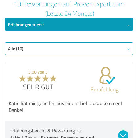
10 Bewertungen auf ProvenExpert.com
5,00 von 5
(Letzte 24 Monate)
Erfahrungen zuerst
SEHR GUT
Empfehlung
Qualität
Nutzen
Alle (10)
Leistungen
Durchführung
5,00 von 5
Beratung
SEHR GUT
Empfehlung
Bewertung anzeigen
Katie hat mir geholfen aus einem Tief rauszukommen!
Danke!
Erfahrungsbericht & Bewertung zu:
Katie J Davis - Burnout, Depression und