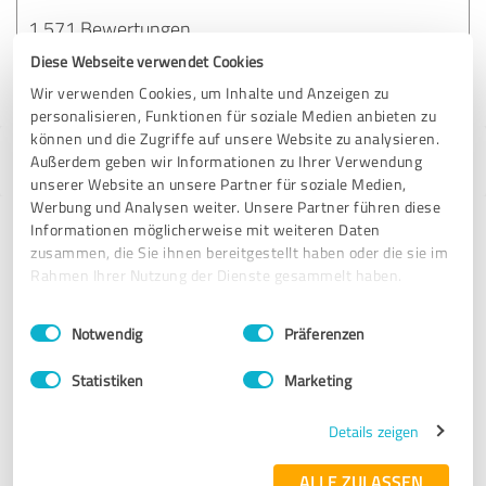
1.571 Bewertungen
Diese Webseite verwendet Cookies
Wir verwenden Cookies, um Inhalte und Anzeigen zu
personalisieren, Funktionen für soziale Medien anbieten zu
können und die Zugriffe auf unsere Website zu analysieren.
Außerdem geben wir Informationen zu Ihrer Verwendung
99 Studios auf ProvenExpert.com
unserer Website an unsere Partner für soziale Medien,
Werbung und Analysen weiter. Unsere Partner führen diese
Körperformen Brühl
Informationen möglicherweise mit weiteren Daten
zusammen, die Sie ihnen bereitgestellt haben oder die sie im
Rahmen Ihrer Nutzung der Dienste gesammelt haben.
214 Bewertungen
Einwilligungsauswahl
Impressum
|
Datenschutzbestimmungen
Notwendig
Präferenzen
4.94 von 5
Statistiken
Marketing
Körperformen Geseke
Details zeigen
ALLE ZULASSEN
79 Bewertungen