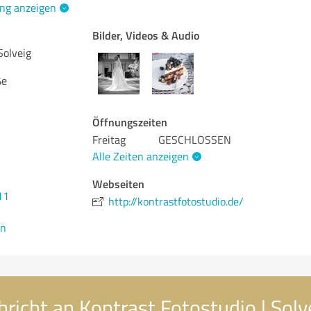
ng anzeigen
Bilder, Videos & Audio
Solveig
ße
Öffnungszeiten
Freitag
GESCHLOSSEN
Alle Zeiten anzeigen
Webseiten
11
http://kontrastfotostudio.de/
en
richt an Kontrast Fotostudio | Solv