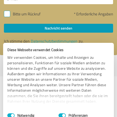
Bitte um Rückruf
* Erforderliche Angaben
Nachricht senden
Ich stimme den
Datenschutzbestimmungen
zu.
Diese Webseite verwendet Cookies
Wir verwenden Cookies, um Inhalte und Anzeigen zu
personalisieren, Funktionen für soziale Medien anbieten zu
Profil aktiv seit 04.09.2024 |
Letzte Aktualisierung: 04.09.2024
|
Profil
können und die Zugriffe auf unsere Website zu analysieren.
melden
Außerdem geben wir Informationen zu Ihrer Verwendung
unserer Website an unsere Partner für soziale Medien,
Werbung und Analysen weiter. Unsere Partner führen diese
Erfahrungen zu weiteren
Informationen möglicherweise mit weiteren Daten
Anbietern aus dem Bereich
zusammen, die Sie ihnen bereitgestellt haben oder die sie im
Dienstleistungen
Rahmen Ihrer Nutzung der Dienste gesammelt haben.
Einwilligungsauswahl
Impressum
|
Datenschutzbestimmungen
Reisebüro Knauss-Reisen
Notwendig
Präferenzen