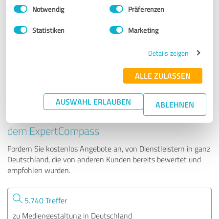
Einwilligungsauswahl
Impressum
|
Datenschutzbestimmungen
Notwendig
Präferenzen
PFAUMEDIA GmbH & Co. KG
Statistiken
Marketing
388 Bewertungen
Details zeigen
ALLE ZULASSEN
4.98 von 5
AUSWAHL ERLAUBEN
ABLEHNEN
Tipp: Die passenden Experten finden - mit
dem ExpertCompass
Fordern Sie kostenlos Angebote an, von Dienstleistern in ganz
Deutschland, die von anderen Kunden bereits bewertet und
empfohlen wurden.
5.740 Treffer
zu Mediengestaltung in Deutschland