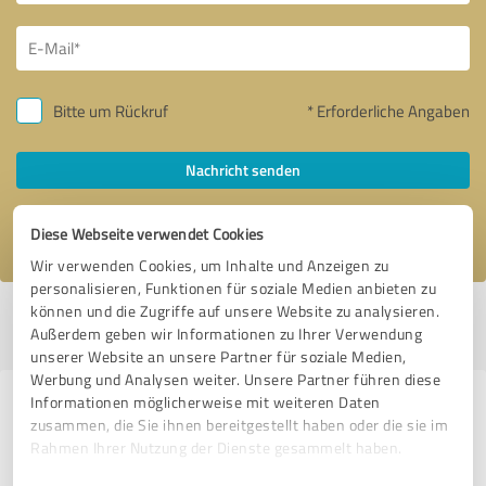
Bitte um Rückruf
* Erforderliche Angaben
Nachricht senden
Ich stimme den
Datenschutzbestimmungen
zu.
Diese Webseite verwendet Cookies
Wir verwenden Cookies, um Inhalte und Anzeigen zu
personalisieren, Funktionen für soziale Medien anbieten zu
können und die Zugriffe auf unsere Website zu analysieren.
Profil aktiv seit 25.06.2021 |
Letzte Aktualisierung: 28.06.2021
|
Profil
Außerdem geben wir Informationen zu Ihrer Verwendung
melden
unserer Website an unsere Partner für soziale Medien,
Werbung und Analysen weiter. Unsere Partner führen diese
Informationen möglicherweise mit weiteren Daten
Erfahrungen zu weiteren
zusammen, die Sie ihnen bereitgestellt haben oder die sie im
Anbietern aus dem Bereich
Rahmen Ihrer Nutzung der Dienste gesammelt haben.
Mediengestaltung